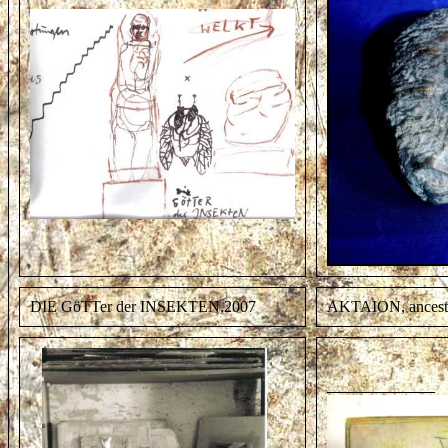
DIE GöTTer der INSEKTEN,2007
AKTAION, ancest