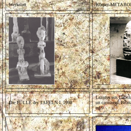
Werkstatt
Körper-METABO
Lazarus aus Cabeza
Die FÜLLE der TAFELN I, 1998
un carnizero, Bro
ed.9